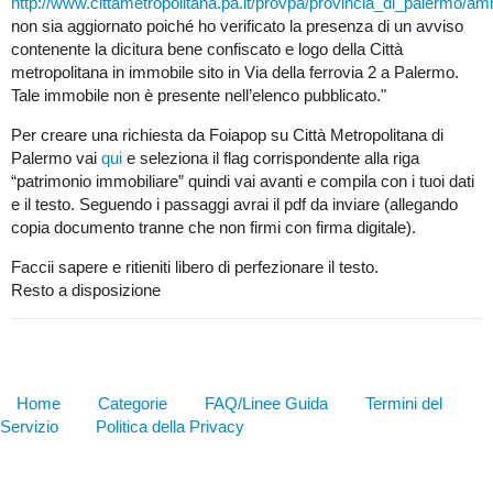
http://www.cittametropolitana.pa.it/provpa/provincia_di_palermo/
non sia aggiornato poiché ho verificato la presenza di un avviso
contenente la dicitura bene confiscato e logo della Città
metropolitana in immobile sito in Via della ferrovia 2 a Palermo.
Tale immobile non è presente nell’elenco pubblicato."
Per creare una richiesta da Foiapop su Città Metropolitana di
Palermo vai
qui
e seleziona il flag corrispondente alla riga
“patrimonio immobiliare” quindi vai avanti e compila con i tuoi dati
e il testo. Seguendo i passaggi avrai il pdf da inviare (allegando
copia documento tranne che non firmi con firma digitale).
Faccii sapere e ritieniti libero di perfezionare il testo.
Resto a disposizione
Home
Categorie
FAQ/Linee Guida
Termini del
Servizio
Politica della Privacy