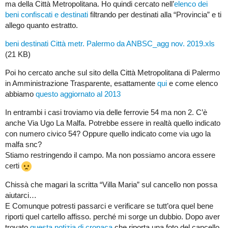
ma della Città Metropolitana. Ho quindi cercato nell’
elenco dei
beni confiscati e destinati
filtrando per destinati alla “Provincia” e ti
allego quanto estratto.
beni destinati Città metr. Palermo da ANBSC_agg nov. 2019.xls
(21 KB)
Poi ho cercato anche sul sito della Città Metropolitana di Palermo
in Amministrazione Trasparente, esattamente
qui
e come elenco
abbiamo
questo aggiornato al 2013
In entrambi i casi troviamo via delle ferrovie 54 ma non 2. C’è
anche Via Ugo La Malfa. Potrebbe essere in realtà quello indicato
con numero civico 54? Oppure quello indicato come via ugo la
malfa snc?
Stiamo restringendo il campo. Ma non possiamo ancora essere
certi
Chissà che magari la scritta “Villa Maria” sul cancello non possa
aiutarci…
E Comunque potresti passarci e verificare se tutt’ora quel bene
riporti quel cartello affisso. perché mi sorge un dubbio. Dopo aver
trovato
questa notizia di cronaca
che riporta una foto del cancello