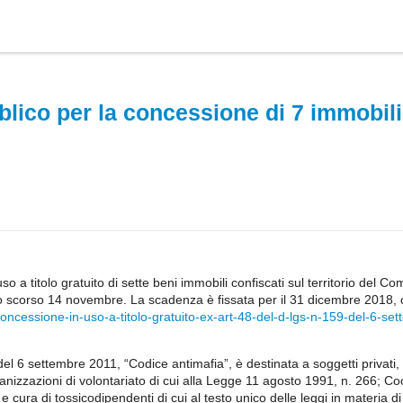
lico per la concessione di 7 immobili
o a titolo gratuito di sette beni immobili confiscati sul territorio del Co
o scorso 14 novembre. La scadenza è fissata per il 31 dicembre 2018, co
concessione-in-uso-a-titolo-gratuito-ex-art-48-del-d-lgs-n-159-del-6-se
9 del 6 settembre 2011, “Codice antimafia”, è destinata a soggetti privati,
nizzazioni di volontariato di cui alla Legge 11 agosto 1991, n. 266; Co
cura di tossicodipendenti di cui al testo unico delle leggi in materia di